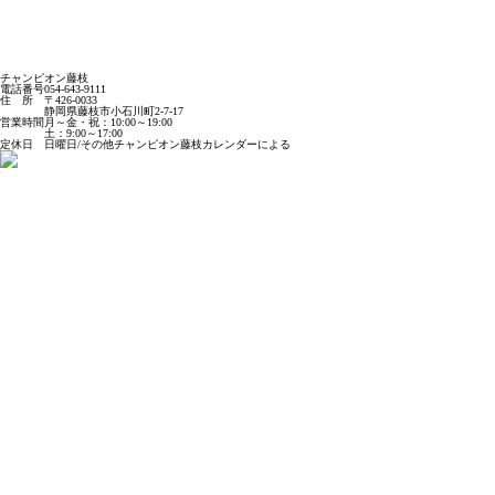
チャンピオン藤枝
電話番号
054-643-9111
住 所
〒426-0033
静岡県藤枝市小石川町2-7-17
営業時間
月～金・祝：10:00～19:00
土：9:00～17:00
定休日
日曜日/その他チャンピオン藤枝カレンダーによる