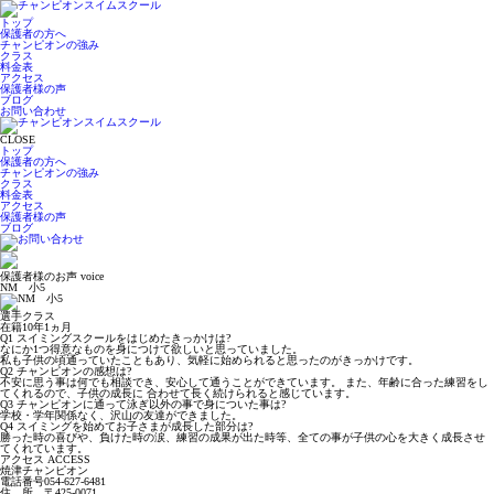
トップ
保護者の方へ
チャンピオンの強み
クラス
料金表
アクセス
保護者様の声
ブログ
お問い合わせ
CLOSE
トップ
保護者の方へ
チャンピオンの強み
クラス
料金表
アクセス
保護者様の声
ブログ
保護者様のお声
voice
NM 小5
選手クラス
在籍10年1ヵ月
Q1 スイミングスクールをはじめたきっかけは?
なにか1つ得意なものを身につけて欲しいと思っていました。
私も子供の頃通っていたこともあり、気軽に始められると思ったのがきっかけです。
Q2 チャンピオンの感想は?
不安に思う事は何でも相談でき、安心して通うことができています。 また、年齢に合った練習をし
てくれるので、子供の成長に 合わせて長く続けられると感じています。
Q3 チャンピオンに通って泳ぎ以外の事で身についた事は?
学校・学年関係なく、沢山の友達ができました。
Q4 スイミングを始めてお子さまが成長した部分は?
勝った時の喜びや、負けた時の涙、練習の成果が出た時等、全ての事が
子供の心を大きく成長させ
てくれています。
アクセス
ACCESS
焼津チャンピオン
電話番号
054-627-6481
住 所
〒425-0071