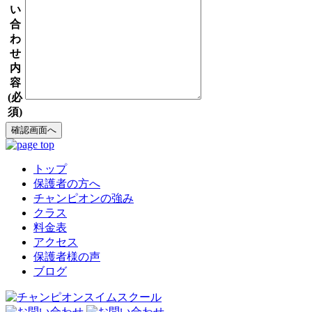
い
合
わ
せ
内
容
(必
須)
トップ
保護者の方へ
チャンピオンの強み
クラス
料金表
アクセス
保護者様の声
ブログ