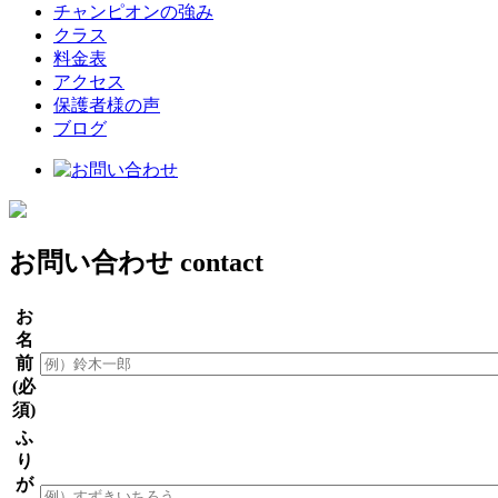
チャンピオンの強み
クラス
料金表
アクセス
保護者様の声
ブログ
お問い合わせ
contact
お
名
前
(必
須)
ふ
り
が