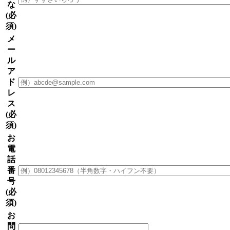
な
(必
須)
メ
ー
ル
ア
ド
レ
ス
(必
須)
お
電
話
番
号
(必
須)
お
問