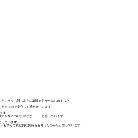
した。次女も同じように2歳5ヵ月からはじめました。
くださるので安心して通わせています。
ます。
能力が身についたのかな・・・と思っています。
思っています。
!」も学んで意欲的な気持ちも育ったのかなと思っています。