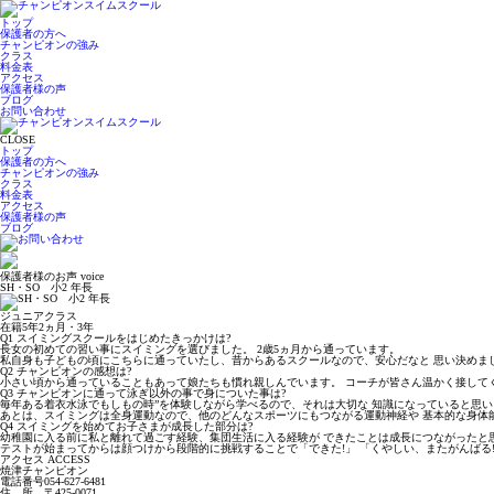
トップ
保護者の方へ
チャンピオンの強み
クラス
料金表
アクセス
保護者様の声
ブログ
お問い合わせ
CLOSE
トップ
保護者の方へ
チャンピオンの強み
クラス
料金表
アクセス
保護者様の声
ブログ
保護者様のお声
voice
SH・SO 小2 年長
ジュニアクラス
在籍5年2ヵ月・3年
Q1 スイミングスクールをはじめたきっかけは?
長女の初めての習い事にスイミングを選びました。 2歳5ヵ月から通っています。
私自身も子どもの頃にこちらに通っていたし、昔からあるスクールなので、安心だなと 思い決めま
Q2 チャンピオンの感想は?
小さい頃から通っていることもあって娘たちも慣れ親しんでいます。 コーチが皆さん温かく接して
Q3 チャンピオンに通って泳ぎ以外の事で身についた事は?
毎年ある着衣水泳でもしもの時”を体験しながら学べるので、それは大切な 知識になっていると思い
あとは、スイミングは全身運動なので、他のどんなスポーツにもつながる運動神経や 基本的な身体
Q4 スイミングを始めてお子さまが成長した部分は?
幼稚園に入る前に私と離れて過ごす経験、集団生活に入る経験が できたことは成長につながったと
テストが始まってからは顔つけから段階的に挑戦することで「できた!」 「くやしい、またがんばる
アクセス
ACCESS
焼津チャンピオン
電話番号
054-627-6481
住 所
〒425-0071